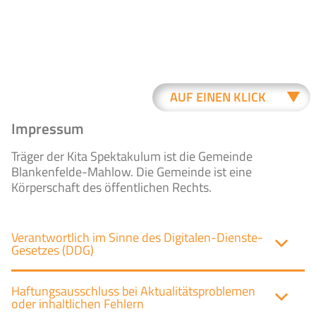
AUF EINEN KLICK
Impressum
Träger der Kita Spektakulum ist die Gemeinde
AKTUELLES
TEAM
Blankenfelde-Mahlow. Die Gemeinde ist eine
Körperschaft des öffentlichen Rechts.
KINDER-
KINDER-
Verantwortlich im Sinne des Digitalen-Dienste-
KRIPPE
GARTEN
Gesetzes (DDG)
Haftungsausschluss bei Aktualitätsproblemen
oder inhaltlichen Fehlern
VERANSTAL-
KONTAKT-
TUNGEN
FORMULAR